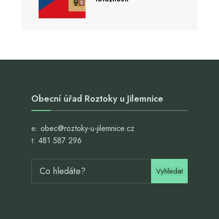
Obecní úřad Roztoky u Jilemnice
e:
obec@roztoky-u-jilemnice.cz
t:
481 587 296
Vyhledat