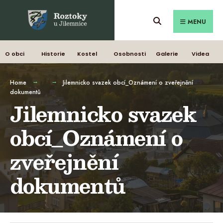
MENU
O obci
Historie
Kostel
Osobnosti
Galerie
Videa
Home
Jilemnicko svazek obcí_Oznámení o zveřejnění
dokumentů
Jilemnicko svazek
obcí_Oznámení o
zveřejnění
dokumentů