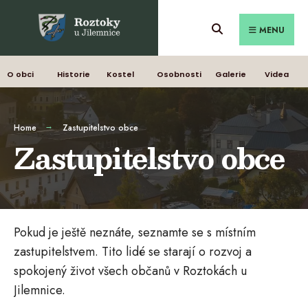
MENU
O obci
Historie
Kostel
Osobnosti
Galerie
Videa
Home
Zastupitelstvo obce
Zastupitelstvo obce
Pokud je ještě neznáte, seznamte se s místním
zastupitelstvem. Tito lidé se starají o rozvoj a
spokojený život všech občanů v Roztokách u
Jilemnice.