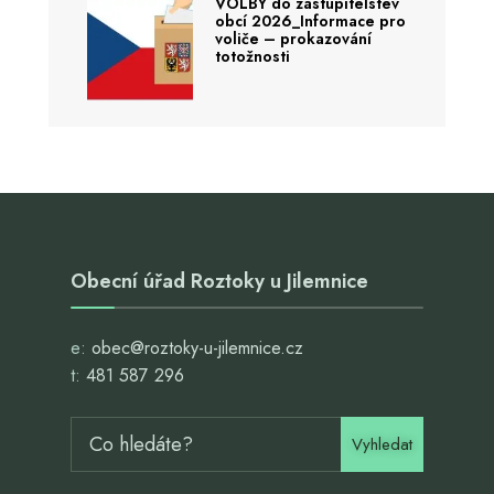
VOLBY do zastupitelstev
obcí 2026_Informace pro
voliče – prokazování
totožnosti
Obecní úřad Roztoky u Jilemnice
e:
obec@roztoky-u-jilemnice.cz
t:
481 587 296
Vyhledat