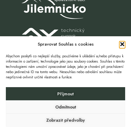
Spravovat Souhlas s cookies
Abychom poskytli co nejlepší služby, používáme k ukládání a/nebo přístupu k
informacím o zařízení, technologie jako jsou soubory cookies. Souhlas s těmito
technologiemi nám umožní zpracovávat údaje, jako je chování při procházení
nebo jedinečná ID na tomto webu. Nesouhlas nebo odvolání souhlasu může
nepříznivě ovlivnit určité vlastnosti a funkce.
Život. Volnost. Příležitost.
Příjmout
ZŠ A MŠ ROZTOKY U JILEMNICE
SBOR DOBROVOLNÝCH HASIČŮ
Odmítnout
CHOVATELÉ ROZTOKY
SOKOL ROZTOKY
GDPR
Zobrazit předvolby
Copyright © 2024 Roztoky u Jilemnice