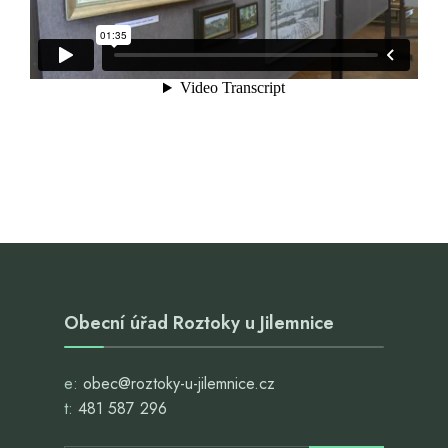
Obecní úřad Roztoky u Jilemnice
e:
obec@roztoky-u-jilemnice.cz
t:
481 587 296