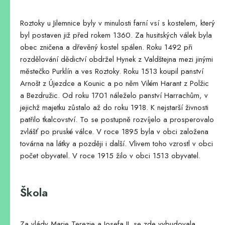
Roztoky u Jilemnice byly v minulosti farní vsí s kostelem, který
byl postaven již před rokem 1360. Za husitských válek byla
obec zničena a dřevěný kostel spálen. Roku 1492 při
rozdělování dědictví obdržel Hynek z Valdštejna mezi jinými
městečko Purklín a ves Roztoky. Roku 1513 koupil panství
Arnošt z Újezdce a Kounic a po něm Vilém Harant z Polžic
a Bezdružic. Od roku 1701 náleželo panství Harrachům, v
jejichž majetku zůstalo až do roku 1918. K nejstarší živnosti
patřilo tkalcovství. To se postupně rozvíjelo a prosperovalo
zvlášť po pruské válce. V roce 1895 byla v obci založena
továrna na látky a později i další. Vlivem toho vzrostl v obci
počet obyvatel. V roce 1915 žilo v obci 1513 obyvatel.
Škola
Za vlády Marie Terezie a Josefa II. se zde vybudovala