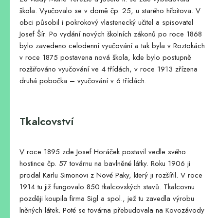
škola. Vyučovalo se v domě čp. 25, u starého hřbitova. V
obci působil i pokrokový vlastenecký učitel a spisovatel
Josef Šír. Po vydání nových školních zákonů po roce 1868
bylo zavedeno celodenní vyučování a tak byla v Roztokách
v roce 1875 postavena nová škola, kde bylo postupně
rozšiřováno vyučování ve 4 třídách, v roce 1913 zřízena
druhá pobočka – vyučování v 6 třídách.
Tkalcovství
V roce 1895 zde Josef Horáček postavil vedle svého
hostince čp. 57 továrnu na bavlněné látky. Roku 1906 ji
prodal Karlu Simonovi z Nové Paky, který ji rozšířil. V roce
1914 tu již fungovalo 850 tkalcovských stavů. Tkalcovnu
později koupila firma Sigl a spol., jež tu zavedla výrobu
lněných látek. Poté se továrna přebudovala na Kovozávody