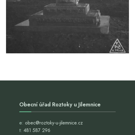
Obecní úřad Roztoky u Jilemnice
e:
obec@roztoky-u-jilemnice.cz
t:
481 587 296