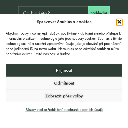
Vyhledat
Spravovat Souhlas s cookies
Abychom poskytli co nejlepší služby, používáme k ukládání a/nebo přístupu k
informacím o zařízení, technologie jako jsou soubory cookies. Souhlas s těmito
technologiemi nám umožní zpracovávat údaje, jako je chování při procházení
Adresa / Úřední hodiny
nebo jedinečná ID na tomto webu. Nesouhlas nebo odvolání souhlasu může
nepříznivě ovlivnit určité vlastnosti a funkce.
Roztoky u Jilemnice 240
Příjmout
512 31 Roztoky u Jilemnice
Datová schránka
Odmítnout
mhmapcm
Zobrazit předvolby
Pondělí, středa
7:30 – 11:00, 12:00 – 16:00
Zásady cookies
Prohlášení o ochraně osobních údajů