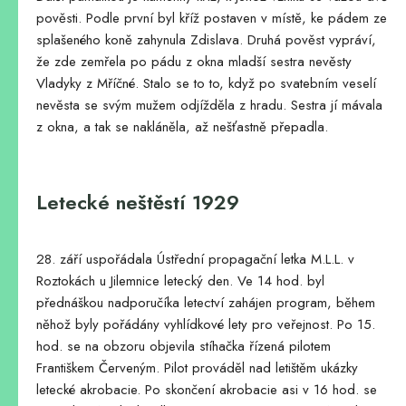
pověsti. Podle první byl kříž postaven v místě, ke pádem ze
splašeného koně zahynula Zdislava. Druhá pověst vypráví,
že zde zemřela po pádu z okna mladší sestra nevěsty
Vladyky z Mříčné. Stalo se to to, když po svatebním veselí
nevěsta se svým mužem odjížděla z hradu. Sestra jí mávala
z okna, a tak se nakláněla, až nešťastně přepadla.
Letecké neštěstí 1929
28. září uspořádala Ústřední propagační letka M.L.L. v
Roztokách u Jilemnice letecký den. Ve 14 hod. byl
přednáškou nadporučíka letectví zahájen program, během
něhož byly pořádány vyhlídkové lety pro veřejnost. Po 15.
hod. se na obzoru objevila stíhačka řízená pilotem
Františkem Červeným. Pilot prováděl nad letištěm ukázky
letecké akrobacie. Po skončení akrobacie asi v 16 hod. se