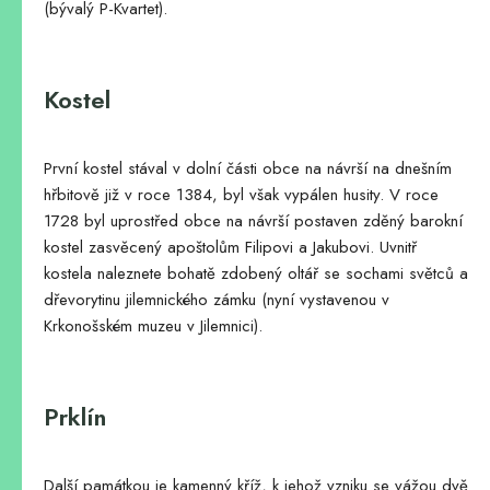
(bývalý P-Kvartet).
Kostel
První kostel stával v dolní části obce na návrší na dnešním
hřbitově již v roce 1384, byl však vypálen husity. V roce
1728 byl uprostřed obce na návrší postaven zděný barokní
kostel zasvěcený apoštolům Filipovi a Jakubovi
. Uvnitř
kostela naleznete bohatě zdobený oltář se sochami světců a
dřevorytinu jilemnického zámku (nyní vystavenou v
Krkonošském muzeu v Jilemnici).
Prklín
Další památkou je kamenný kříž, k jehož vzniku se vážou dvě