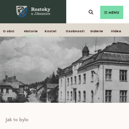
MENU
O obci
Historie
Kostel
Osobnosti
Galerie
Videa
Jak to bylo