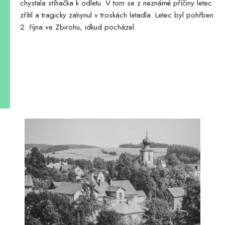
chystala stíhačka k odletu. V tom se z neznámé příčiny letec
zřítil a tragicky zahynul v troskách letadla. Letec byl pohřben
2. října ve Zbirohu, idkud pocházel.