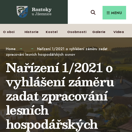
MENU
O obci
Historie
Kostel
Osobnosti
Galerie
Videa
Home
Nařízení 1/2021 o vyhlášení záměru zadat
zpracování lesních hospodářských osnov
Nařízení 1/2021 o
vyhlášení záměru
zadat zpracování
lesních
hospodářských