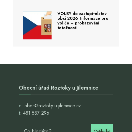
VOLBY do zastupitelstev
obcí 2026_Informace pro
voliče – prokazování
totožnosti
Obecní úřad Roztoky u Jilemnice
e:
obec@roztoky-u-jilemnice.cz
t:
481 587 296
Vyhledat