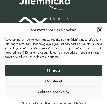
Spravovat Souhlas s cookies
Abychom poskytli co nejlepší služby, používáme k ukládání a/nebo přístupu k
informacím o zařízení, technologie jako jsou soubory cookies. Souhlas s těmito
technologiemi nám umožní zpracovávat údaje, jako je chování při procházení
nebo jedinečná ID na tomto webu. Nesouhlas nebo odvolání souhlasu může
nepříznivě ovlivnit určité vlastnosti a funkce.
Život. Volnost. Příležitost.
Příjmout
ZŠ A MŠ ROZTOKY U JILEMNICE
SBOR DOBROVOLNÝCH HASIČŮ
Odmítnout
CHOVATELÉ ROZTOKY
SOKOL ROZTOKY
GDPR
Zobrazit předvolby
Copyright © 2024 Roztoky u Jilemnice
Zásady cookies
Prohlášení o ochraně osobních údajů