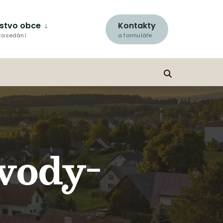
lstvo obce
Kontakty
 zasedání
a formuláře
vody-