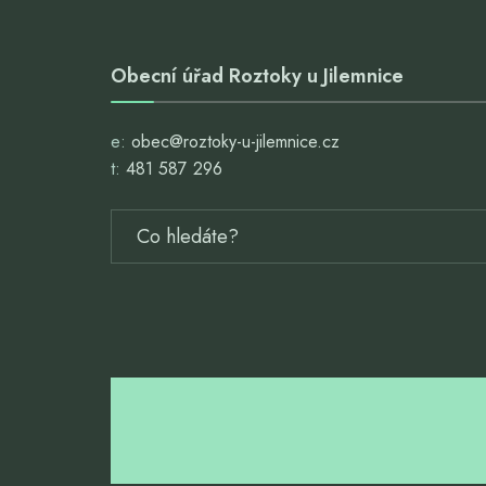
Obecní úřad Roztoky u Jilemnice
e:
obec@roztoky-u-jilemnice.cz
t:
481 587 296