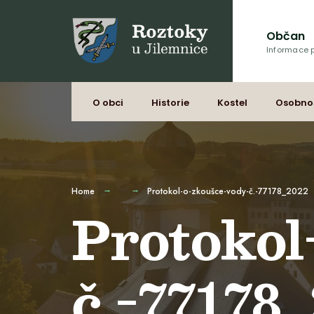
Občan
Informace p
O obci
Historie
Kostel
Osobno
Home
Protokol-o-zkoušce-vody-č.-77178_2022
Protokol
č.-77178