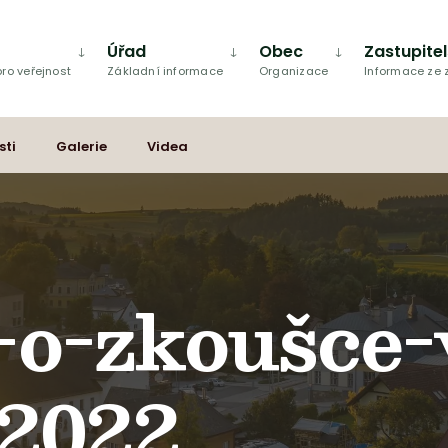
Úřad
Obec
Zastupite
ro veřejnost
Základní informace
Organizace
Informace ze
sti
Galerie
Videa
-o-zkoušce-
_2022