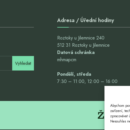
Adresa / Úřední hodiny
Roztoky u Jilemnice 240
512 31 Roztoky u Jilemnice
Datová schránka
mhmapcm
Vyhledat
Pondělí, středa
7:30 – 11:00, 12:00 – 16:00
Abychom posk
Život. 
zařízení, te
zpracovávat 
Nesouhlas neb