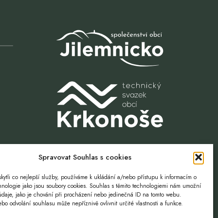
Spravovat Souhlas s cookies
ytli co nejlepší služby, používáme k ukládání a/nebo přístupu k informacím o
Volnost. Příležitost.
chnologie jako jsou soubory cookies. Souhlas s těmito technologiemi nám umožní
údaje, jako je chování při procházení nebo jedinečná ID na tomto webu.
o odvolání souhlasu může nepříznivě ovlivnit určité vlastnosti a funkce.