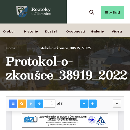
MENU
O obci
Historie
Kostel
Osobnosti
Galerie
Videa
Home
Protokol-o-zkoušce_38919_2022
Protokol-o-
zkoušce_38919_2022