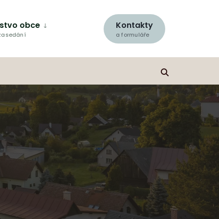
lstvo obce
Kontakty
 zasedání
a formuláře