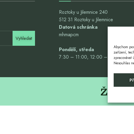
Roztoky u Jilemnice 240
512 31 Roztoky u Jilemnice
Datová schránka
mhmapcm
Vyhledat
Abychom posk
Pondělí, středa
zařízení, te
7:30 – 11:00, 12:00 – 16:00
zpracovávat 
Nesouhlas neb
Př
Život. 
U JILEMNICE
SBOR DOBROVOLNÝCH HASIČŮ
CHOVATELÉ ROZTOKY
SOKOL RO
Copyright © 2024 Roztoky u Jilemnice