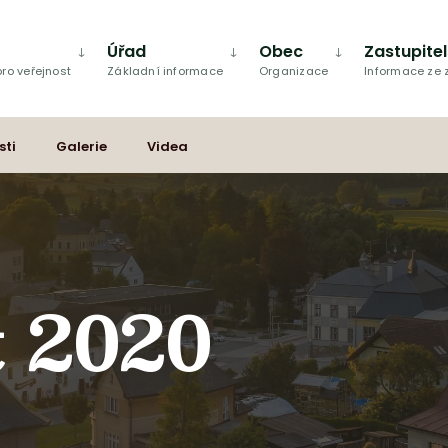
Úřad
Obec
Zastupite
ro veřejnost
Základní informace
Organizace
Informace ze
sti
Galerie
Videa
 2020