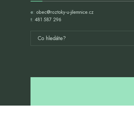
e:
obec@roztoky-u-jilemnice.cz
t:
481 587 296
ZŠ A MŠ ROZTOKY 