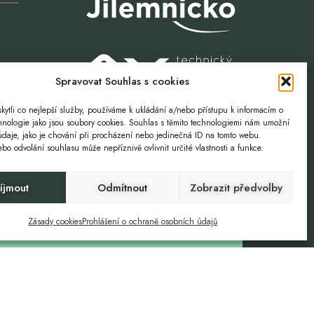
Spravovat Souhlas s cookies
ytli co nejlepší služby, používáme k ukládání a/nebo přístupu k informacím o
chnologie jako jsou soubory cookies. Souhlas s těmito technologiemi nám umožní
údaje, jako je chování při procházení nebo jedinečná ID na tomto webu.
o odvolání souhlasu může nepříznivě ovlivnit určité vlastnosti a funkce.
íjmout
Odmítnout
Zobrazit předvolby
Volnost. Příležitost.
Zásady cookies
Prohlášení o ochraně osobních údajů
ZTOKY
GDPR