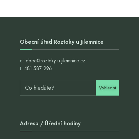
Obecní úřad Roztoky u Jilemnice
e:
obec@roztoky-u-jilemnice.cz
t:
481 587 296
Vyhledat
Adresa / Úřední hodiny