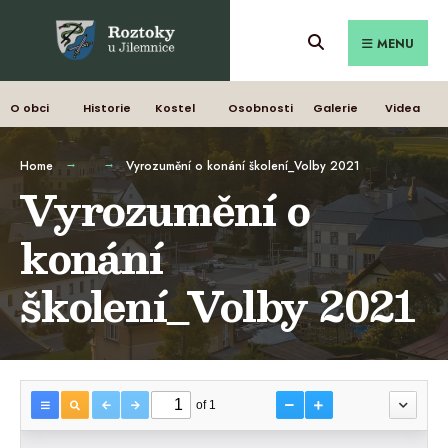
MENU
O obci
Historie
Kostel
Osobnosti
Galerie
Videa
Home
Vyrozumění o konání školení_Volby 2021
Vyrozumění o
konání
školení_Volby 2021