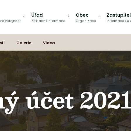
Úřad
Obec
Zastupite
ro veřejnost
Základní informace
Organizace
Informace ze
sti
Galerie
Videa
ý účet 202