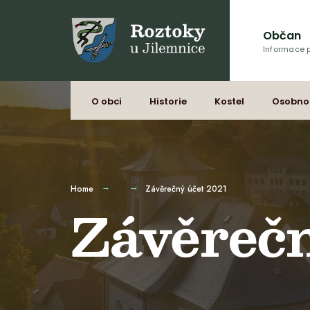
Občan
Informace p
O obci
Historie
Kostel
Osobno
Home
Závěrečný účet 2021
Závěrečn