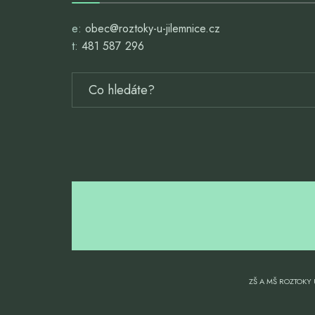
e:
obec@roztoky-u-jilemnice.cz
t:
481 587 296
ZŠ A MŠ ROZTOKY 