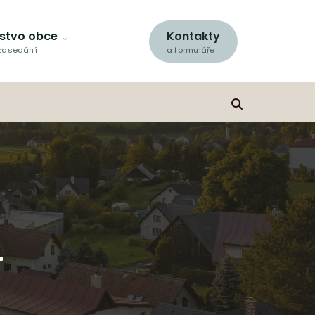
lstvo obce
Kontakty
 zasedání
a formuláře
1