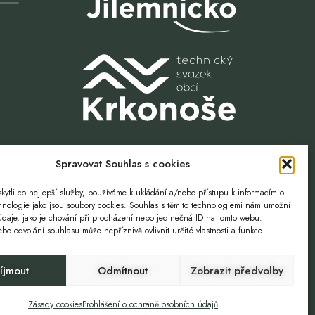
Spravovat Souhlas s cookies
ytli co nejlepší služby, používáme k ukládání a/nebo přístupu k informacím o
Volnost. Příležitost.
chnologie jako jsou soubory cookies. Souhlas s těmito technologiemi nám umožní
údaje, jako je chování při procházení nebo jedinečná ID na tomto webu.
o odvolání souhlasu může nepříznivě ovlivnit určité vlastnosti a funkce.
íjmout
Odmítnout
Zobrazit předvolby
ZTOKY
GDPR
Zásady cookies
Prohlášení o ochraně osobních údajů