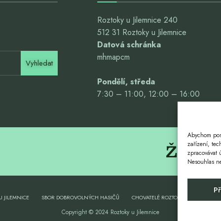
Roztoky u Jilemnice 240
512 31 Roztoky u Jilemnice
Datová schránka
mhmapcm
Vyhledat
Pondělí, středa
7:30 – 11:00, 12:00 – 16:00
Abychom posk
Život. 
zařízení, te
zpracovávat 
Nesouhlas neb
Př
U JILEMNICE
SBOR DOBROVOLNÝCH HASIČŮ
CHOVATELÉ ROZTOKY
SOKOL RO
Copyright © 2024 Roztoky u Jilemnice