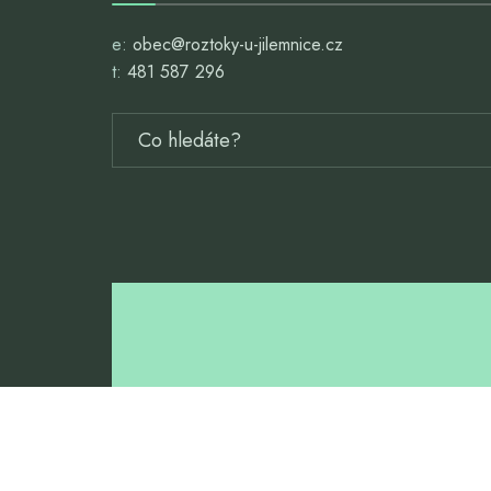
e:
obec@roztoky-u-jilemnice.cz
t:
481 587 296
ZŠ A MŠ ROZTOKY 