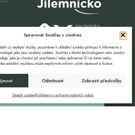
Spravovat Souhlas s cookies
ytli co nejlepší služby, používáme k ukládání a/nebo přístupu k informacím o
chnologie jako jsou soubory cookies. Souhlas s těmito technologiemi nám umožní
údaje, jako je chování při procházení nebo jedinečná ID na tomto webu.
o odvolání souhlasu může nepříznivě ovlivnit určité vlastnosti a funkce.
íjmout
Odmítnout
Zobrazit předvolby
Volnost. Příležitost.
Zásady cookies
Prohlášení o ochraně osobních údajů
ZTOKY
GDPR