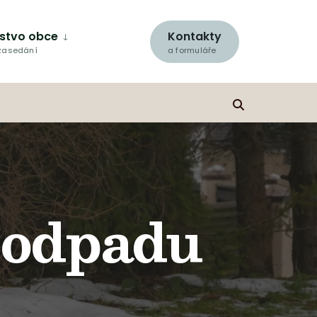
lstvo obce
Kontakty
 zasedání
a formuláře
 odpadu