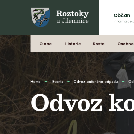
Občan
Informace p
O obci
Historie
Kostel
Osobno
Home
Events
Odvoz směsného odpadu
Od
Odvoz k