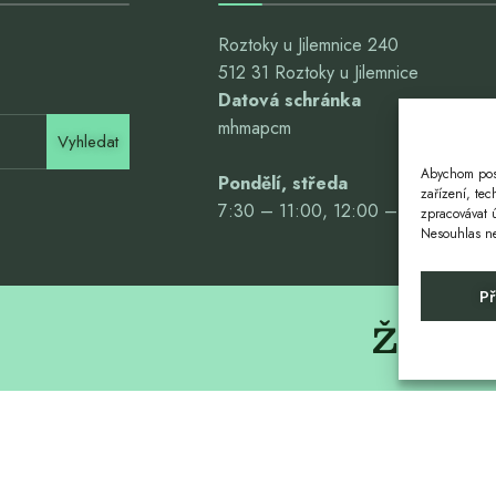
Roztoky u Jilemnice 240
512 31 Roztoky u Jilemnice
Datová schránka
mhmapcm
Vyhledat
Abychom posk
Pondělí, středa
zařízení, te
7:30 – 11:00, 12:00 – 16:00
zpracovávat 
Nesouhlas neb
Př
Život. 
U JILEMNICE
SBOR DOBROVOLNÝCH HASIČŮ
CHOVATELÉ ROZTOKY
SOKOL RO
Copyright © 2024 Roztoky u Jilemnice