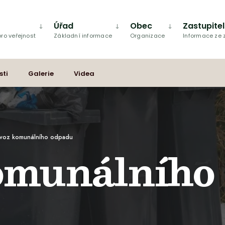
Úřad
Obec
Zastupite
ro veřejnost
Základní informace
Organizace
Informace ze
sti
Galerie
Videa
voz komunálního odpadu
omunálního