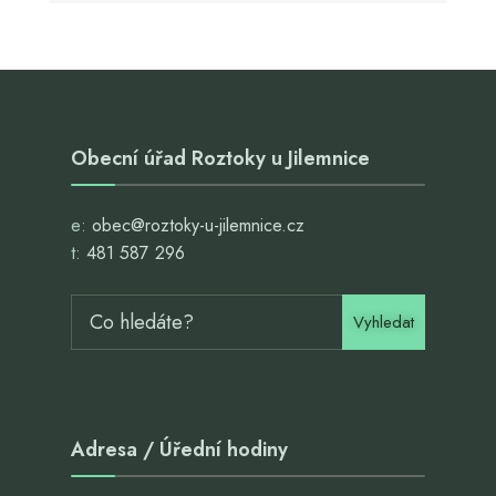
Obecní úřad Roztoky u Jilemnice
e:
obec@roztoky-u-jilemnice.cz
t:
481 587 296
Vyhledat
Adresa / Úřední hodiny