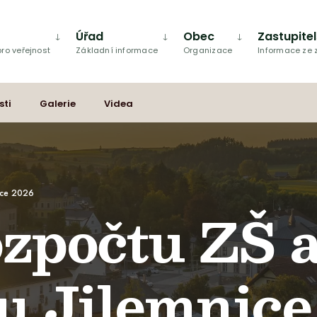
Úřad
Obec
Zastupite
ro veřejnost
Základní informace
Organizace
Informace ze
sti
Galerie
Videa
ice 2026
ozpočtu ZŠ 
u Jilemnice