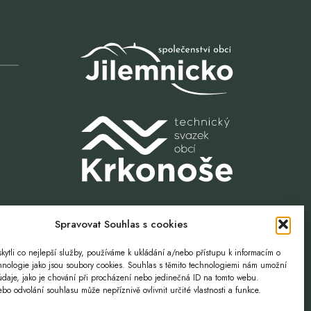
Spravovat Souhlas s cookies
ytli co nejlepší služby, používáme k ukládání a/nebo přístupu k informacím o
Volnost. Příležitost.
chnologie jako jsou soubory cookies. Souhlas s těmito technologiemi nám umožní
údaje, jako je chování při procházení nebo jedinečná ID na tomto webu.
o odvolání souhlasu může nepříznivě ovlivnit určité vlastnosti a funkce.