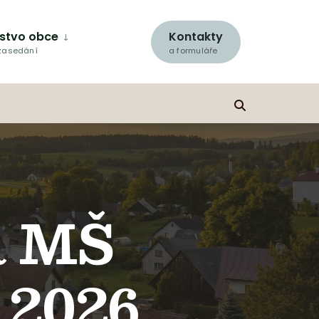
lstvo obce
Kontakty
 zasedání
a formuláře
a MŠ
 2026