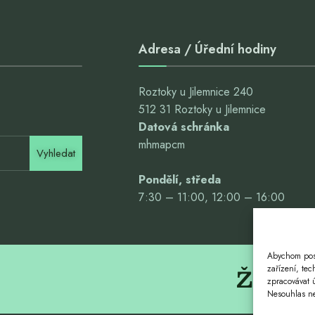
Adresa / Úřední hodiny
Roztoky u Jilemnice 240
512 31 Roztoky u Jilemnice
Datová schránka
mhmapcm
Vyhledat
Pondělí, středa
7:30 – 11:00, 12:00 – 16:00
Abychom posk
Život. 
zařízení, te
zpracovávat 
Nesouhlas neb