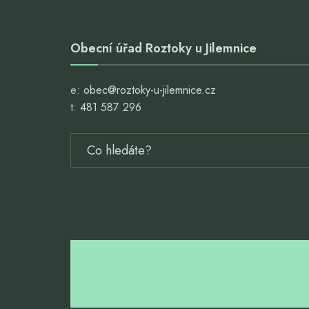
Obecní úřad Roztoky u Jilemnice
e:
obec@roztoky-u-jilemnice.cz
t:
481 587 296