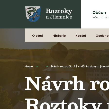
Občan
Informace p
O obci
Historie
Kostel
Osobno
Home
Návrh rozpočtu ZŠ a MŠ Roztoky u Jilemn
Návrh r
Roztoky 