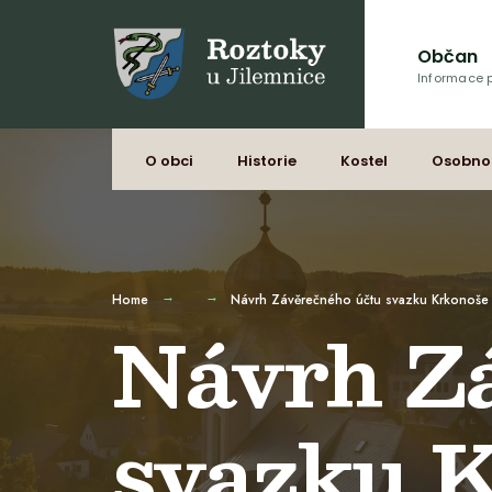
Občan
Informace p
O obci
Historie
Kostel
Osobno
Home
Návrh Závěrečného účtu svazku Krkonoše 
Návrh Z
svazku K