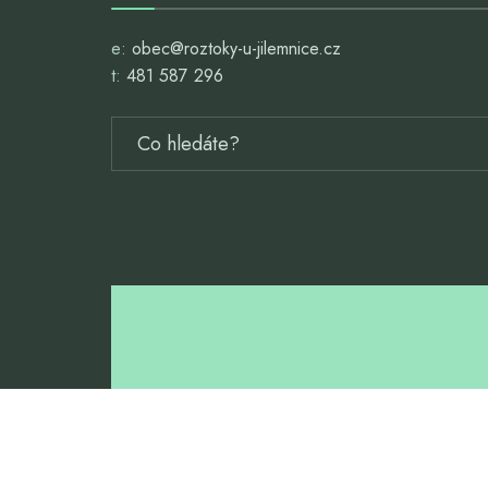
e:
obec@roztoky-u-jilemnice.cz
t:
481 587 296
ZŠ A MŠ ROZTOKY 