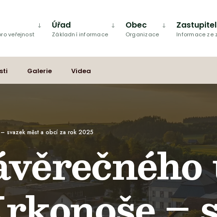
Úřad
Obec
Zastupite
ro veřejnost
Základní informace
Organizace
Informace ze
sti
Galerie
Videa
– svazek měst a obcí za rok 2025
ávěrečného 
rkonoše – 