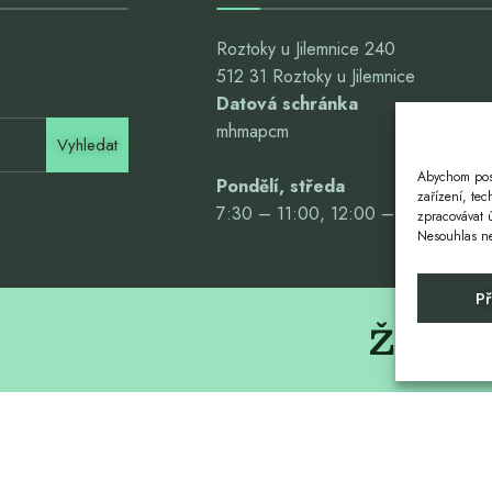
Roztoky u Jilemnice 240
512 31 Roztoky u Jilemnice
Datová schránka
mhmapcm
Vyhledat
Abychom posk
Pondělí, středa
zařízení, te
7:30 – 11:00, 12:00 – 16:00
zpracovávat 
Nesouhlas neb
Př
Život. 
U JILEMNICE
SBOR DOBROVOLNÝCH HASIČŮ
CHOVATELÉ ROZTOKY
SOKOL RO
Copyright © 2024 Roztoky u Jilemnice