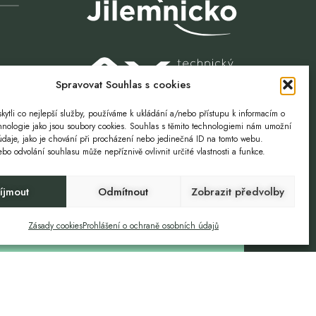
Spravovat Souhlas s cookies
ytli co nejlepší služby, používáme k ukládání a/nebo přístupu k informacím o
chnologie jako jsou soubory cookies. Souhlas s těmito technologiemi nám umožní
údaje, jako je chování při procházení nebo jedinečná ID na tomto webu.
o odvolání souhlasu může nepříznivě ovlivnit určité vlastnosti a funkce.
íjmout
Odmítnout
Zobrazit předvolby
Volnost. Příležitost.
Zásady cookies
Prohlášení o ochraně osobních údajů
ZTOKY
GDPR