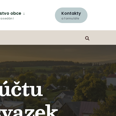
lstvo obce
Kontakty
 zasedání
a formuláře
účtu
svazek