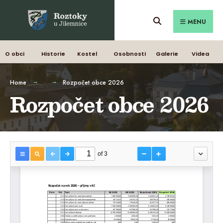
MENU
O obci
Historie
Kostel
Osobnosti
Galerie
Videa
Home
Rozpočet obce 2026
Rozpočet obce 2026