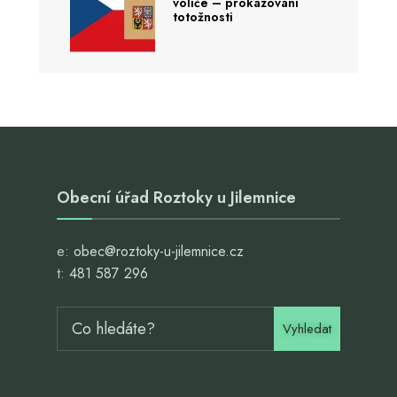
voliče – prokazování
totožnosti
Obecní úřad Roztoky u Jilemnice
e:
obec@roztoky-u-jilemnice.cz
t:
481 587 296
Vyhledat