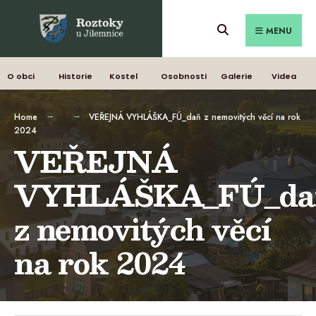
MENU
O obci
Historie
Kostel
Osobnosti
Galerie
Videa
Home
VEŘEJNÁ VYHLÁŠKA_FÚ_daň z nemovitých věcí na rok
2024
VEŘEJNÁ
VYHLÁŠKA_FÚ_da
z nemovitých věcí
na rok 2024