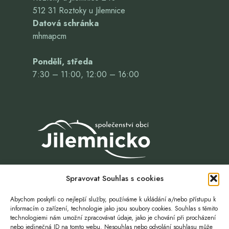
512 31 Roztoky u Jilemnice
Datová schránka
mhmapcm
Pondělí, středa
7:30 – 11:00, 12:00 – 16:00
Spravovat Souhlas s cookies
Abychom poskytli co nejlepší služby, používáme k ukládání a/nebo přístupu k
informacím o zařízení, technologie jako jsou soubory cookies. Souhlas s těmito
technologiemi nám umožní zpracovávat údaje, jako je chování při procházení
nebo jedinečná ID na tomto webu. Nesouhlas nebo odvolání souhlasu může