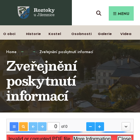
MENU
O obci
Historie
Kostel
Osobnosti
Galerie
Videa
Home
Zveřejnění poskytnutí informací
Zveřejnění
poskytnutí
informací