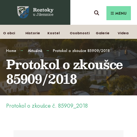
MENU
O obci
Historie
Kostel
Osobnosti
Galerie
Videa
Home
Aktuálně
Protokol o zkoušce 85909/2018
Protokol o zkoušce
85909/2018
Protokol o zkoušce č. 85909_2018