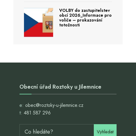
VOLBY do zastupitelstev
obcí 2026_Informace pro
voliče – prokazování
totožnosti
Obecní úřad Roztoky u Jilemnice
e:
obec@roztoky-u-jilemnice.cz
t:
481 587 296
Vyhledat