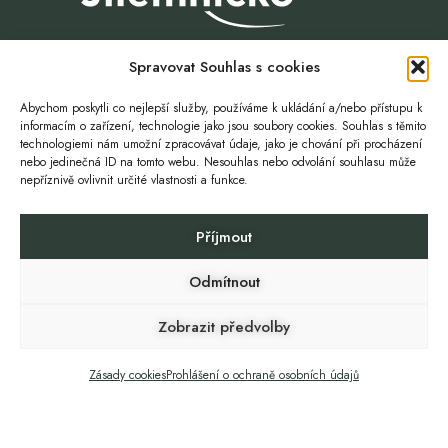
Spravovat Souhlas s cookies
Abychom poskytli co nejlepší služby, používáme k ukládání a/nebo přístupu k
informacím o zařízení, technologie jako jsou soubory cookies. Souhlas s těmito
technologiemi nám umožní zpracovávat údaje, jako je chování při procházení
nebo jedinečná ID na tomto webu. Nesouhlas nebo odvolání souhlasu může
nepříznivě ovlivnit určité vlastnosti a funkce.
Život. Volnost. Příležitost.
Příjmout
Odmítnout
ZŠ A MŠ ROZTOKY U JILEMNICE
SBOR DOBROVOLNÝCH HASIČŮ
Zobrazit předvolby
CHOVATELÉ ROZTOKY
SOKOL ROZTOKY
GDPR
Zásady cookies
Prohlášení o ochraně osobních údajů
Copyright © 2024 Roztoky u Jilemnice