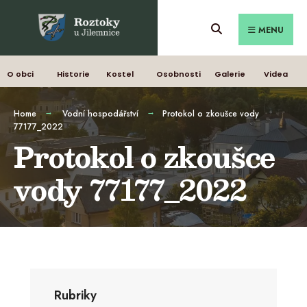
MENU
O obci
Historie
Kostel
Osobnosti
Galerie
Videa
Home
Vodní hospodářství
Protokol o zkoušce vody
77177_2022
Protokol o zkoušce
vody 77177_2022
Rubriky