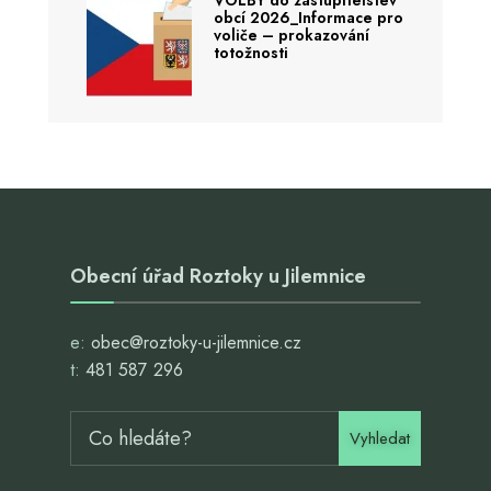
VOLBY do zastupitelstev
obcí 2026_Informace pro
voliče – prokazování
totožnosti
Obecní úřad Roztoky u Jilemnice
e:
obec@roztoky-u-jilemnice.cz
t:
481 587 296
Vyhledat